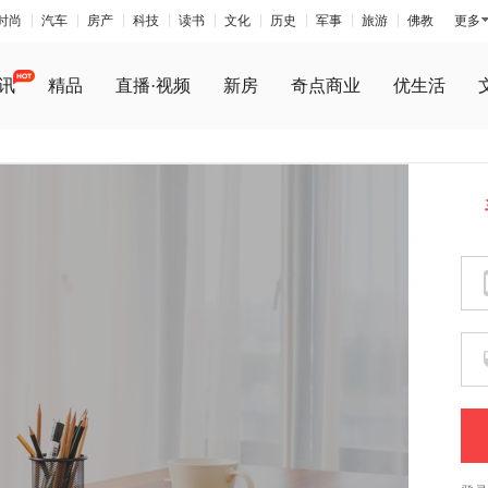
时尚
汽车
房产
科技
读书
文化
历史
军事
旅游
佛教
更多
讯
精品
直播·视频
新房
奇点商业
优生活