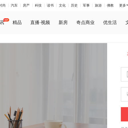
时尚
汽车
房产
科技
读书
文化
历史
军事
旅游
佛教
更多
讯
精品
直播·视频
新房
奇点商业
优生活