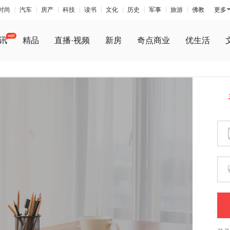
时尚
汽车
房产
科技
读书
文化
历史
军事
旅游
佛教
更多
讯
精品
直播·视频
新房
奇点商业
优生活